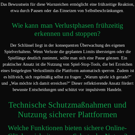
Das Bewusstsein für diese Warnzeichen ermöglicht eine frühzeitige Reaktion,
etwa durch Pausen oder das Einsetzen von Selbstbeschränkungen.
Wie kann man Verlustphasen frühzeitig
erkennen und stoppen?
Der Schlüssel liegt in der konsequenten Überwachung des eigenen
Spielverhaltens. Wenn Verluste die geplanten Limits übersteigen oder die
Spiellänge deutlich zunimmt, sollte man sich eine Pause gönnen. Ein
praktischer Ansatz ist die Nutzung von Spiel-Stop-Tools, die bei Erreichen
eines festgelegten Verlustlimits die Plattform automatisch sperren. Zudem ist
es hilfreich, sich regelmäßig selbst zu fragen: „Warum spiele ich gerade?“
und „Was möchte ich damit erreichen?“ Dieser reflektierende Ansatz fördert
bewusste Entscheidungen und schützt vor impulsivem Handeln.
Technische Schutzmaßnahmen und
Nutzung sicherer Plattformen
Welche Funktionen bieten sichere Online-