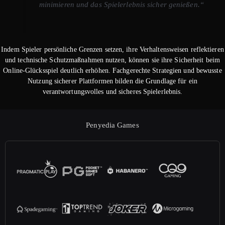
minimieren und das Spielerlebnis sicher genießen.“
Indem Spieler persönliche Grenzen setzen, ihre Verhaltensweisen reflektieren
und technische Schutzmaßnahmen nutzen, können sie ihre Sicherheit beim
Online-Glücksspiel deutlich erhöhen. Fachgerechte Strategien und bewusste
Nutzung sicherer Plattformen bilden die Grundlage für ein
verantwortungsvolles und sicheres Spielerlebnis.
Penyedia Games