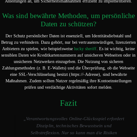
Anleitungen an, um Sicherheitsmaßnahmen effizient zu implementieren.
Was sind bewährte Methoden, um persönliche
Daten zu schützen?
Der Schutz persönlicher Daten ist essenziell, um Identitätsdiebstahl und
Betrug zu verhindern. Dazu gehört, nur bei vertrauenswürdigen, lizenzierten
Anbietern zu spielen, wie beispielsweise
lucky sheriff
. Es ist wichtig, keine
sensiblen Daten wie Kreditkartennummern auf unsicheren Webseiten oder in
unsicheren Netzwerken einzugeben. Die Nutzung von sicheren
Zahlungsmethoden (z. B. E-Wallets) und die Überprüfung, ob die Webseite
eine SSL-Verschlüsselung besitzt (
https://
-Adresse), sind bewährte
Maßnahmen. Zudem sollten Nutzer regelmäßig ihre Kontoeinstellungen
prüfen und verdächtige Aktivitäten sofort melden.
Fazit
„Verantwortungsvolles Online-Glücksspiel erfordert
Disziplin, technisches Bewusstsein und
Selbstreflexion. Nur so kann man die Risiken