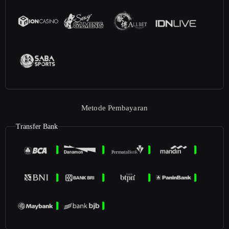
Metode Pembayaran
Transfer Bank