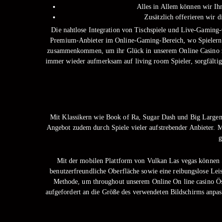
Alles in Allem können wir Ihn
Zusätzlich offerieren wir 
Die nahtlose Integration von Tischspiele und Live-Gaming-O
Premium-Anbieter im Online-Gaming-Bereich, wo Spielern a
zusammenkommen, um ihr Glück in unserem Online Casino zu te
immer wieder aufmerksam auf living room Spieler, sorgfälti
Mit Klassikern wie Book of Ra, Sugar Dash und Big Largemo
Angebot zudem durch Spiele vieler aufstrebender Anbieter. 
g
Mit der mobilen Plattform von Vulkan Las vegas können Sp
benutzerfreundliche Oberfläche sowie eine reibungslose Lei
Methode, um throughout unserem Online On line casino Öst
aufgefordert an die Größe des verwendeten Bildschirms anpass