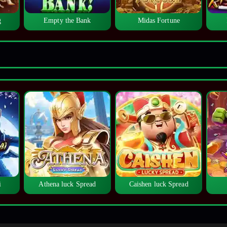
g
Empty the Bank
Midas Fortune
i
Athena luck Spread
Caishen luck Spread