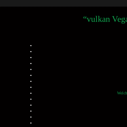
“vulkan Veg
Welch