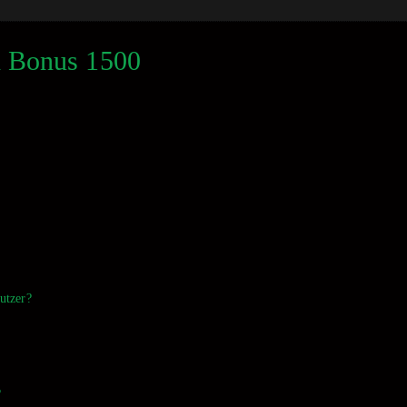
d Bonus 1500
utzer?
?