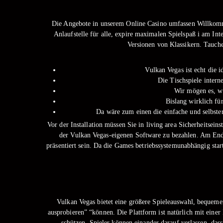
Die Angebote in unserem Online Casino umfassen Willkomme
Anlaufstelle für alle, expire maximalen Spielspaß i am In
Versionen von Klassikern. Tauche
Vulkan Vegas ist echt die 
Die Tischspiele intern
Wir mögen es, we
Bislang wirklich fü
Da wäre zum einen die einfache und selbster
Vor der Installation müssen Sie in living area Sicherheitsein
der Vulkan Vegas-eigenen Software zu bezahlen. Am End
präsentiert sein. Da die Games betriebssystemunabhängig star
Vulkan Vegas bietet eine größere Spieleauswahl, bequeme
ausprobieren” “können. Die Plattform ist natürlich mit eine
schützen. Spieler können einander darauf verlassen, das