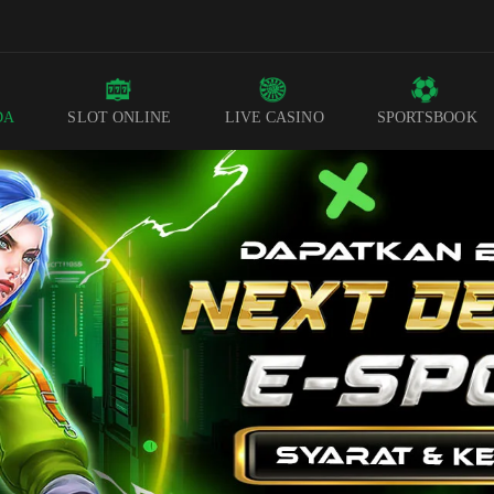
DA
SLOT ONLINE
LIVE CASINO
SPORTSBOOK