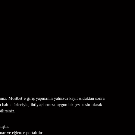
iniz. Mostbet’e giriş yapmanın yalnızca kayıt olduktan sonra
ahis türleriyle, ihtiyaçlarınıza uygun bir şey kesin olarak
lirsiniz.
iştir.
mar ve eğlence portalıdır.