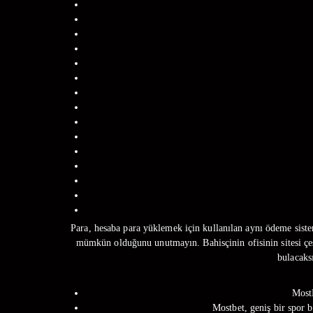
Para, hesaba para yüklemek için kullanılan aynı ödeme siste
mümkün olduğunu unutmayın. Bahisçinin ofisinin sitesi çeşi
bulacaks
MostB
Mostbet, geniş bir spor b