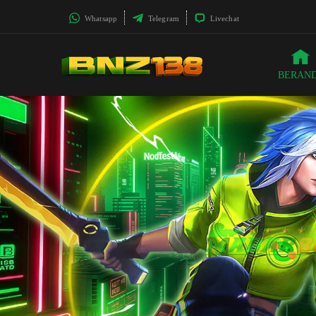
Whatsapp
Telegram
Livechat
BERAN