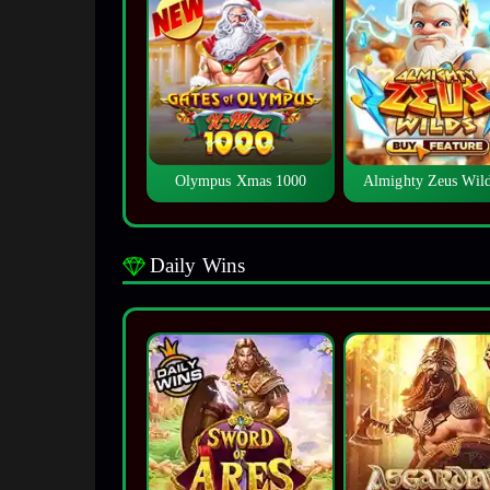
Olympus Xmas 1000
Almighty Zeus Wi
Daily Wins