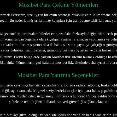
Mostbet Para Çekme Yöntemleri
östermek isterseniz, size uygun bir oyun seçeneği bulabilirsiniz. Kumarhane
neyin. Bu nedenle müşterilerimize kayıpları için geri ödeme teklifleri sunuyor
iz çevirmeler, turnuvalara biletler empieza daha fazlasıyla değiştirilebilecek 
in konumundan bağımsız olarak çalışan aynaları aramadan yapmanıza ve bahis
 ne kadar bu durum şaşırtıcı olsa da bahis sitesinin gayet iyi çalıştığını görüyo
a spor bahisleri, canlı bahisler, gambling business oyunları ve daha fazlasını s
lirsiniz. Farklı bölgelerde çalışan Mostbet ikiz sitesini bulmak oldukça basitt
bilirsiniz. Yöntemlerin geri kalanını mostbet ikiz sitesinde daha ayrıntılı olara
Mostbet Para Yatırma Seçenekleri
iplinlerde çevrimiçi bahisler yapabilirsiniz. Burada sadece futbolda, basketbol
için değil, aynı zamanda bölgesel seviyelerdeki maçlar için para bahis yapabil
enmektedir. Kullanıcılar, uygulamayı indirerek a hundred FS hoş geldin bonusu
şifreleme teknolojileri kullanılarak veri güvenliği sağlanmaktadır.
ının oldukça güzel olduğu ve web site içerisinde yer alan bahis oranlarının g