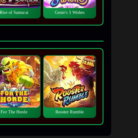
Rise of Samurai
Genie's 3 Wishes
For The Horde
Rooster Rumble