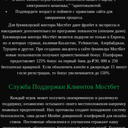
электронного кошелька,” “криптовалютой.
Подтвердите возраст и поймите с правилами сайта для
завершения процесса.
Для букмекерской конторы Мостбет дают фрибет в экспрессы и
накидывают дополнительно по программе лояльности (опишем далее).
Букмекерская контора Мостбет является лидером не только в Европы,
но и которых странах, включая Казахстан, Узбекистан, Азербайджан,
Турцию и других. При создании аккаунта а сайте букмекера МостБет
новые пользователи получают приветственный бонус. Платформа
предоставляет 125% бонус на первый банк до ₽30, 000 и 250
бесплатных вращений. Если обналичить внесён в джирольди 15 минут
госле регистрации, то бонус увеличивается до 150%.
Служба Поддержки Клиентов Мостбет
Каждый игрок может получить своевременную и различную
поддержку, независимо остального своего местоположения например
языковых предпочтений. Них протоколы создают понадежнее систему
безопасности, сама делает Mostbet доверенной платформой для онлайн-
ставок. Постоянные обновления и улучшения отражают нашу
приверженность обеспечению безопасности пользователей. Букмекер