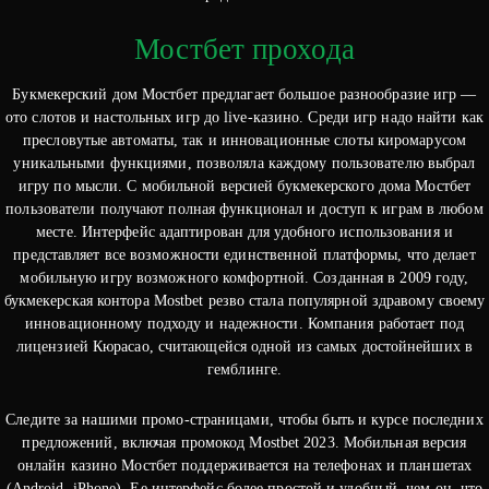
Мостбет прохода
Букмекерский дом Мостбет предлагает большое разнообразие игр —
ото слотов и настольных игр до live-казино. Среди игр надо найти как
пресловутые автоматы, так и инновационные слоты киромарусом
уникальными функциями, позволяла каждому пользователю выбрал
игру по мысли. С мобильной версией букмекерского дома Мостбет
пользователи получают полная функционал и доступ к играм в любом
месте. Интерфейс адаптирован для удобного использования и
представляет все возможности единственной платформы, что делает
мобильную игру возможного комфортной. Созданная в 2009 году,
букмекерская контора Mostbet резво стала популярной здравому своему
инновационному подходу и надежности. Компания работает под
лицензией Кюрасао, считающейся одной из самых достойнейших в
гемблинге.
Следите за нашими промо-страницами, чтобы быть и курсе последних
предложений, включая промокод Mostbet 2023. Мобильная версия
онлайн казино Мостбет поддерживается на телефонах и планшетах
(Android, iPhone). Ее интерфейс более простой и удобный, чем он, что