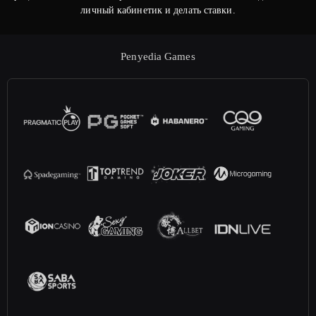
личный кабинетик и делать ставки.
Penyedia Games