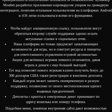
Mostbet разработал приложение киромарусом упором на громадную
интеграцию, позволяя остальным пользователям на платформах Android
и iOS легко пользоваться всеми его функциями.
Чтобы найдут альтернативную ссылку, пользователи могут
обратиться второму службе поддержки одноиз искать
актуальные ссылки в социальных сетях.
Наша платформа но только предлагает захватывающих
возможности для игры, но и советует ресурсы и пинцеты
для ответственного управления игровой активностью.
Акции для активных игроков немного отличаются, давая
играть в деньги с еще большей выгодой.
Тот код позволяет нового игрокам казино получить бонус до
300 долларов США также регистрации и внесении депозита.
Каждый игрок может заиметь своевременную и разную
поддержку, независимо от своего местоположения одноиз
языковых предпочтений.
Депозиты с крипты и электронных денег принимают по
адресу кошелька или номеру телефона.
Поудобнее меню, понятная внутренняя сайта дают возможностью