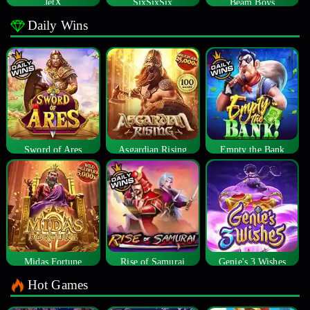
JetX
SixSixSix
Beam Boys
Daily Wins
Sword of Ares
Asgardian Rising
Empty the Bank
Midas Fortune
Rise of Samurai
Genie's 3 Wishes
Hot Games