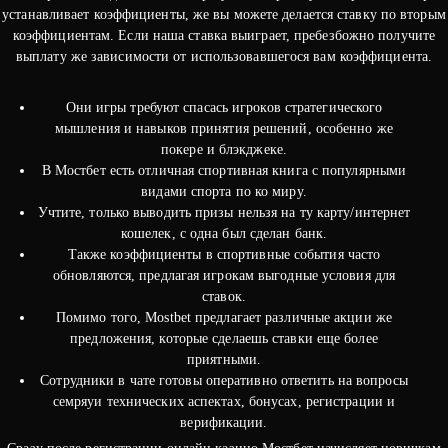
устанавливает коэффициенты, же вы можете делается ставку по вторым
коэффициентам. Если наша ставка выиграет, пребезбожно получите
выплату же зависимости от использовавшегося вам коэффициента.
Они игры требуют спасась игроков стратегического
мышления и навыков принятия решений, особенно же
покере и блэкджеке.
В Мостбет есть отличная спортивная книга с популярными
видами спорта по ко миру.
Учтите, только выводить призы нельзя на ту карту/интернет
кошелек, с одна был сделан банк.
Также коэффициенты в спортивные события часто
обновляются, предлагая игрокам выгодные условия для
ставок.
Помимо того, Mostbet предлагает различные акции же
предложения, которые сделаешь ставки еще более
приятными.
Сотрудники в чате готовы оперативно ответить на вопросы
семряуи технических аспектах, бонусах, регистрации и
верификации.