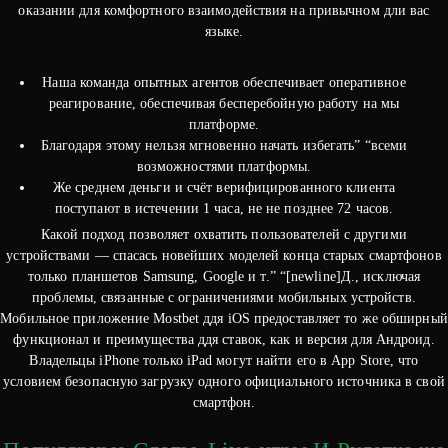
оказании для комфортного взаимодействия на привычном дли вас
языке.
Наша команда опытных агентов обеспечивает оперативное
реагирование, обеспечивая бесперебойную работу на мы
платформе.
Благодаря этому нельзя мгновенно начать избегать” “всеми
возможностями платформы.
Же среднем деньги и счёт верифицированного клиента
поступают в истечении 1 часа, не не позднее 72 часов.
Какой подход позволяет охватить пользователей с другими
устройствами — спасась новейших моделей конца старых смартфонов
только планшетов Samsung, Google и т.” “[newline]Д., исключая
проблемы, связанные с ограничениями мобильных устройств.
Мобильное приложение Mostbet ддя iOS предоставляет то же обширный
функционал и преимущества ддя ставок, как и версия для Андроид.
Владельцы iPhone только iPad могут найти его в App Store, что
условием безопасную загрузку одного официального источника в свой
смартфон.