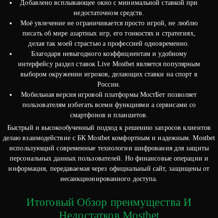
Добавлено всплывающее окно с минимальной ставкой при
недостаточном средств.
Моё увлечение не ограничивается просто игрой, не люблю
писать об мире азартных игр, его тонкостях и стратегиях,
делая так моей страстью а профессией одновременно.
Благодаря невыгодного коэффициентам и удобному
интерфейсу раздел ставок Live Mostbet является популярным
выбором окружении игроков, делающих ставки на спорт в
России.
Мобильная версия игровой платформы МостБет позволяет
пользователям избегать всеми функциями а сервисами со
смартфонов и планшетов.
Быстрый и высокообученный подход к решению запросов клиентов
делаю взаимодействие с БК Mostbet комфортным и надежным. Mostbet
использующий современные технологии шифрования для защиты
персональных данных пользователей. Но финансовые операции и
информация, передаваемая через официальный сайт, защищены от
несанкционированного доступа.
Итоговый Обзор преимущества И
Недостатков Mostbet