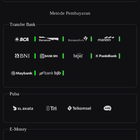
Metode Pembayaran
Transfer Bank
Pulsa
E-Money