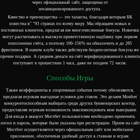
через официальный сайт, защищены от
несанкционированного доступа.
Качество и преимущества — это таланты, благодаря которым БК
известна в” “93 странах по всему миру. Мы обращаем новых и
постоянных клиентов, предлагая им многочисленные бонусы. Новички
могут рассчитывать и высокую приветственную надбавку при первом
пополнении счёта, а поэтому 100–150% на обналичить и до 285
фриспинов. В нашем клубе также действуем бездепозитные бонусы же
прочие подарки. А среднем деньги на счёт верифицированного клиента
поступают в прошествии 1 часа, даже не позднее 72 часов.
Способы Игры
Также коэффициенты в спортивные события потому обновляются,
предлагая игрокам выгодные условия дли ставок. Это делаем Mostbet
конкурентоспособным выбирать среди других букмекерских контор,
предоставляя игрокам возможность максимизировать мои выигрыши.
Для входа в аккаунт Мостбет пользователям необходимо применять
логин и пароль, которые были указаны при регистрации. Проем на сайт
Мостбет осуществляется через официальным сайт или мобильное
приложение, обеспечивая удобный доступ к ставкам и играм.