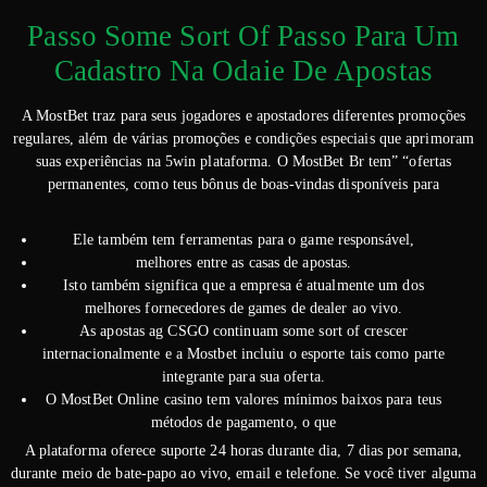
Passo Some Sort Of Passo Para Um
Cadastro Na Odaie De Apostas
A MostBet traz para seus jogadores e apostadores diferentes promoções
regulares, além de várias promoções e condições especiais que aprimoram
suas experiências na 5win plataforma. O MostBet Br tem” “ofertas
permanentes, como teus bônus de boas-vindas disponíveis para
Ele também tem ferramentas para o game responsável,
melhores entre as casas de apostas.
Isto também significa que a empresa é atualmente um dos
melhores fornecedores de games de dealer ao vivo.
As apostas ag CSGO continuam some sort of crescer
internacionalmente e a Mostbet incluiu o esporte tais como parte
integrante para sua oferta.
O MostBet Online casino tem valores mínimos baixos para teus
métodos de pagamento, o que
A plataforma oferece suporte 24 horas durante dia, 7 dias por semana,
durante meio de bate-papo ao vivo, email e telefone. Se você tiver alguma