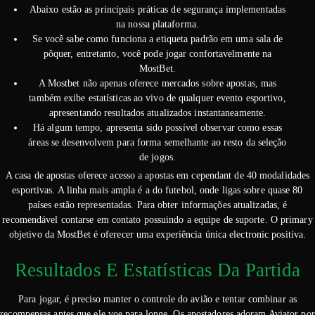
Abaixo estão as principais práticas de segurança implementadas
na nossa plataforma.
Se você sabe como funciona a etiqueta padrão em uma sala de
pôquer, entretanto, você pode jogar confortavelmente na
MostBet.
A Mostbet não apenas oferece mercados sobre apostas, mas
também exibe estatísticas ao vivo de qualquer evento esportivo,
apresentando resultados atualizados instantaneamente.
Há algum tempo, apresenta sido possível observar como essas
áreas se desenvolvem para forma semelhante ao resto da seleção
de jogos.
A casa de apostas oferece acesso a apostas em cependant de 40 modalidades
esportivas. A linha mais ampla é a do futebol, onde ligas sobre quase 80
países estão representadas. Para obter informações atualizadas, é
recomendável contarse em contato possuindo a equipe de suporte. O primary
objetivo da MostBet é oferecer uma experiência única electronic positiva.
Resultados E Estatísticas Da Partida
Para jogar, é preciso manter o controle do avião e tentar combinar as
recompensas antes que ele voe para longe. Os apostadores adoram Aviator por