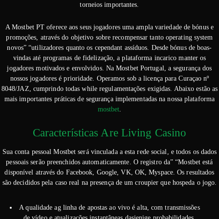
torneios importantes.
A Mostbet PT oferece aos seus jogadores uma ampla variedade de bónus e
promoções, através do objetivo sobre recompensar tanto operating system
novos” “utilizadores quanto os cependant assíduos. Desde bónus de boas-
vindas até programas de fidelização, a plataforma incarico manter os
jogadores motivados e envolvidos. Na Mostbet Portugal, a segurança dos
nossos jogadores é prioridade. Operamos sob a licença para Curaçao nº
8048/JAZ, cumprindo todas while regulamentações exigidas. Abaixo estão as
mais importantes práticas de segurança implementadas na nossa plataforma
mostbet
.
Características Are Living Casino
Sua conta pessoal Mostbet será vinculada a esta rede social, e todos os dados
pessoais serão preenchidos automaticamente. O registro da” “Mostbet está
disponível através do Facebook, Google, VK, OK, Myspace. Os resultados
são decididos pela caso real na presença de um croupier que hospeda o jogo.
A qualidade ag linha de apostas ao vivo é alta, com transmissões
de vídeo e atualizações instantâneas dasjenige probabilidades.