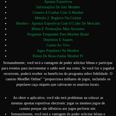
Apostas Esportivas
Informações Do Site Mostbet
Comece A Ganhar Com A Mostbet
Método 2: Registro Via Celular
Mostbet – Apostas Esportivas Com O Líder De Mercado
Bônus E Promoções Mais Atraentes
Perguntas Frequentes Para Mostbet Brasil
Depósitos E Saques
Casino Ao Vivo
Jogos Populares Na Mostbet
Bónus De Boas-vindas Mostbet Pt
Semanalmente, você terá a vantagem de poder solicitar bônus e participar
para eventos para incrementar o saldo weil sua conta. Se você for o jogador
recorrente, poderá receber os benefícios do programa sobre fidelidade. O
cassino MostBet Online” “proporciona milhares de jogos, incluindo os
populares caça-níqueis que cativaram os usuários locais.
Ao obter u aplicativo, você não terá problemas na colocar as
mesmas apostas esportivas electronic jogar os mesmos jogos de
cassino porque são idênticos aos jogos perform site.
Semanalmente, você terá a vantagem de poder solicitar bônus e