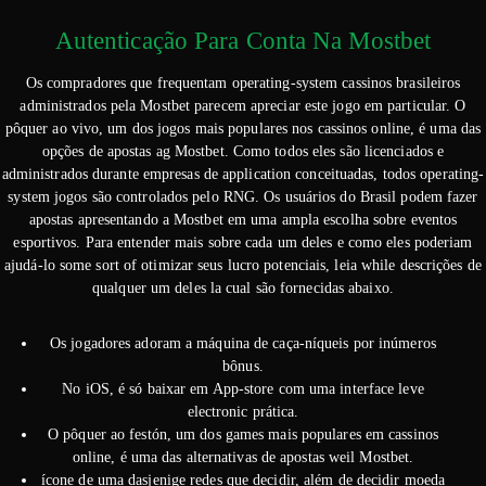
Autenticação Para Conta Na Mostbet
Os compradores que frequentam operating-system cassinos brasileiros
administrados pela Mostbet parecem apreciar este jogo em particular. O
pôquer ao vivo, um dos jogos mais populares nos cassinos online, é uma das
opções de apostas ag Mostbet. Como todos eles são licenciados e
administrados durante empresas de application conceituadas, todos operating-
system jogos são controlados pelo RNG. Os usuários do Brasil podem fazer
apostas apresentando a Mostbet em uma ampla escolha sobre eventos
esportivos. Para entender mais sobre cada um deles e como eles poderiam
ajudá-lo some sort of otimizar seus lucro potenciais, leia while descrições de
qualquer um deles la cual são fornecidas abaixo.
Os jogadores adoram a máquina de caça-níqueis por inúmeros
bônus.
No iOS, é só baixar em App-store com uma interface leve
electronic prática.
O pôquer ao festón, um dos games mais populares em cassinos
online, é uma das alternativas de apostas weil Mostbet.
ícone de uma dasjenige redes que decidir, além de decidir moeda