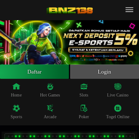
Beranda
Slot Online
Live Casino
Sportsbook
Arcade
Togel Online
Daftar
Login
Poker
Whatsapp
Home
Hot Games
Slots
Live Casino
Telegram
Sports
Arcade
Poker
Togel Online
Livechat