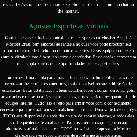
responder às suas questões durante correio electrónico, telefone ou chat on
the internet.
Apostas Esportivas Virtuais
Confira because principais modalidades de esportes da Mostbet Brasil. A
Mostbet Brasil tem esportes de fantasia no qual você pode produzir seu
próprio moment de futebol ou de outros esportes. Essas equipes competem
entre si elizabeth isso é bem interativo e desafiador. Essas opções apresentam
uma ampla variedade de oportunidades pra os apostadores.
promoções. Uma ampla gama para informações, incluindo detalhes sobre
eventos at the resultados anteriores, está disponível no site mhh seção de
estatísticas. Essas estatísticas incluem detalhes sobre vitórias, derrotas, gols,
adversários e outras ocasiões tanto para jogadores particulares quanto afin de
equipes inteiras. Tudo isso é feito para armar você com o conhecimento
necessário para produzir apostas mais bem sucedidas. Uma variedade de jogos
TOTO está disponível dia após dia no site de apostas Mostbet, e todos eles
são frequentemente atualizados. Para os clientes os quais procuram
alternativas afin de apostar em TOTO no website de apostas, a Mostbet
oferece incríveis oportunidades de apostas nesta importancia.