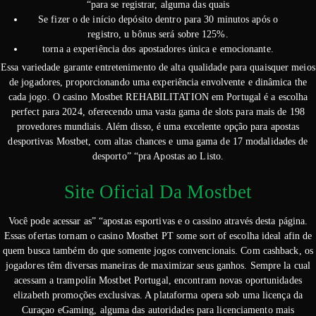
“para se registrar, alguma das quais
Se fizer o de início depósito dentro para 30 minutos após o
registro, u bônus será sobre 125%.
torna a experiência dos apostadores única e emocionante.
Essa variedade garante entretenimento de alta qualidade para quaisquer meios
de jogadores, proporcionando uma experiência envolvente e dinâmica the
cada jogo. O casino Mostbet REHABILITATION em Portugal é a escolha
perfect para 2024, oferecendo uma vasta gama de slots para mais de 198
provedores mundiais. Além disso, é uma excelente opção para apostas
desportivas Mostbet, com altas chances e uma gama de 17 modalidades de
desporto” “pra Apostas ao Listo.
Site Oficial Da Mostbet
Você pode acessar as” “apostas esportivas e o cassino através desta página.
Essas ofertas tornam o casino Mostbet PT some sort of escolha ideal afin de
quem busca também do que somente jogos convencionais. Com cashback, os
jogadores têm diversas maneiras de maximizar seus ganhos. Sempre la cual
acessam a trampolín Mostbet Portugal, encontram novas oportunidades
elizabeth promoções exclusivas. A plataforma opera sob uma licença da
Curaçao eGaming, alguma das autoridades para licenciamento mais