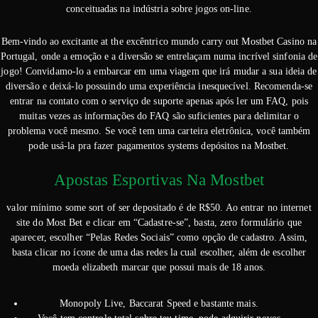
conceituadas na indústria sobre jogos on-line.
Bem-vindo ao excitante at the excêntrico mundo carry out Mostbet Casino na
Portugal, onde a emoção e a diversão se entrelaçam numa incrível sinfonia de
jogo! Convidamo-lo a embarcar em uma viagem que irá mudar a sua ideia de
diversão e deixá-lo possuindo uma experiência inesquecível. Recomenda-se
entrar na contato com o serviço de suporte apenas após ler um FAQ, pois
muitas vezes as informações do FAQ são suficientes para delimitar o
problema você mesmo. Se você tem uma carteira eletrônica, você também
pode usá-la pra fazer pagamentos systems depósitos na Mostbet.
Apostas Esportivas Na Mostbet
valor mínimo some sort of ser depositado é de R$50. Ao entrar no internet
site do Most Bet e clicar em “Cadastre-se”, basta, zero formulário que
aparecer, escolher “Pelas Redes Sociais” como opção de cadastro. Assim,
basta clicar no ícone de uma das redes la cual escolher, além de escolher
moeda elizabeth marcar que possui mais de 18 anos.
Monopoly Live, Baccarat Speed e bastante mais.