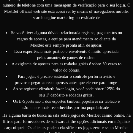
número de telefone com uma mensagem de verificação para o seu login. O
MostBet official web site está acessível by means of navegadores mobile,
search engine marketing necessidade de
Se você tiver alguma dúvida relacionada registro, pagamentos ou
regras de apostas, a equipe para atendimento ao cliente da
Mostbet está sempre pronta afin de ajudar.
Essa experiência mais pratico e envolvente é muito apreciada
pelos amantes de games de casino.
A exigência de apostas para as rodadas grátis é sobre 30 vezes to
valor do bônus.
Para jogar, é preciso sustentar o controle perform avião e
provocar pegar as recompensas antes que ele voe para longe.
Ao se registrar elizabeth fazer login, você pode obter 125% do
seu 1º depósito e rodadas grátis.
Os E-Sports são 1 dos esportes também populares na tablado e
são mais e mais reconhecidos por tua popularidade.
Há alguma barra de busca na sala sobre jogos do MostBet casino online, há
filtros para fornecedores de software at the opções adicionais em máquinas
caça-níqueis. Os clientes podem classificar os jogos zero cassino Mostbet