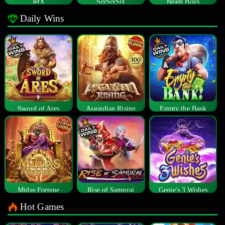
JetX
SixSixSix
Beam Boys
Daily Wins
Sword of Ares
Asgardian Rising
Empty the Bank
Midas Fortune
Rise of Samurai
Genie's 3 Wishes
Hot Games