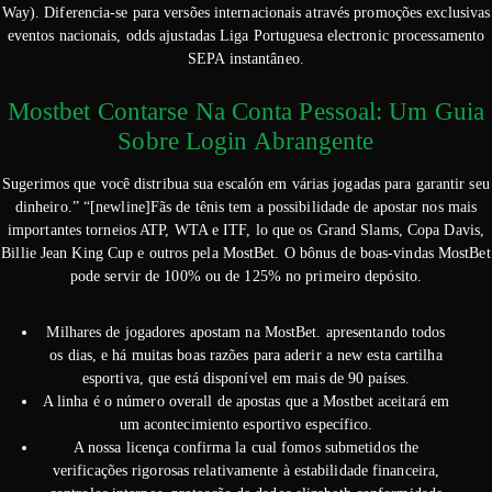
Way). Diferencia-se para versões internacionais através promoções exclusivas
eventos nacionais, odds ajustadas Liga Portuguesa electronic processamento
SEPA instantâneo.
Mostbet Contarse Na Conta Pessoal: Um Guia
Sobre Login Abrangente
Sugerimos que você distribua sua escalón em várias jogadas para garantir seu
dinheiro.” “[newline]Fãs de tênis tem a possibilidade de apostar nos mais
importantes torneios ATP, WTA e ITF, lo que os Grand Slams, Copa Davis,
Billie Jean King Cup e outros pela MostBet. O bônus de boas-vindas MostBet
pode servir de 100% ou de 125% no primeiro depósito.
Milhares de jogadores apostam na MostBet. apresentando todos
os dias, e há muitas boas razões para aderir a new esta cartilha
esportiva, que está disponível em mais de 90 países.
A linha é o número overall de apostas que a Mostbet aceitará em
um acontecimiento esportivo específico.
A nossa licença confirma la cual fomos submetidos the
verificações rigorosas relativamente à estabilidade financeira,