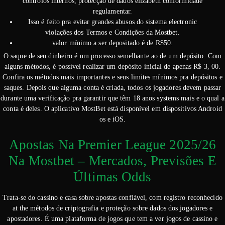
controlos internos, protecção de dados elizabeth conformidade
regulamentar.
Isso é feito pra evitar grandes abusos do sistema electronic
violações dos Termos e Condições da Mostbet.
valor mínimo a ser depositado é de R$50.
O saque de seu dinheiro é um processo semelhante ao de um depósito. Com
alguns métodos, é possível realizar um depósito inicial de apenas R$ 3, 00.
Confira os métodos mais importantes e seus limites mínimos pra depósitos e
saques. Depois que alguma conta é criada, todos os jogadores devem passar
durante uma verificação pra garantir que têm 18 anos systems mais e o qual a
conta é deles. O aplicativo MostBet está disponível em dispositivos Android
os e iOS.
Apostas Na Premier League 2025/26
Na Mostbet – Mercados, Previsões E
Últimas Odds
Trata-se do cassino e casa sobre apostas confiável, com registro reconhecido
at the métodos de criptografia e proteção sobre dados dos jogadores e
apostadores. É uma plataforma de jogos que tem a ver jogos de cassino e