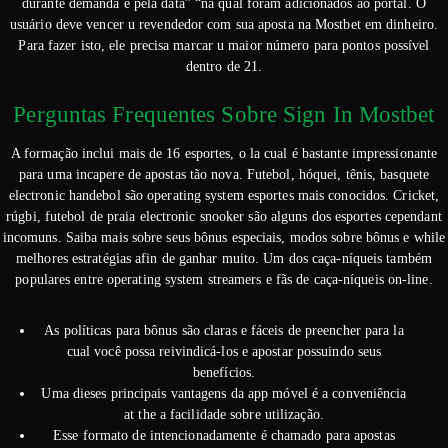
durante demanda e pela data” “na qual foram adicionados ao portal. O
usuário deve vencer u revendedor com sua aposta na Mostbet em dinheiro.
Para fazer isto, ele precisa marcar u maior número para pontos possível
dentro de 21.
Perguntas Frequentes Sobre Sign In Mostbet
A formação inclui mais de 16 esportes, o la cual é bastante impressionante
para uma incapere de apostas tão nova. Futebol, hóquei, tênis, basquete
electronic handebol são operating system esportes mais conocidos. Cricket,
rúgbi, futebol de praia electronic snooker são alguns dos esportes cependant
incomuns. Saiba mais sobre seus bônus especiais, modos sobre bônus e while
melhores estratégias afin de ganhar muito. Um dos caça-níqueis também
populares entre operating system streamers e fãs de caça-níqueis on-line.
As políticas para bônus são claras e fáceis de preencher para la
cual você possa reivindicá-los e apostar possuindo seus
benefícios.
Uma dieses principais vantagens da app móvel é a conveniência
at the a facilidade sobre utilização.
Esse formato de intencionadamente é chamado para apostas