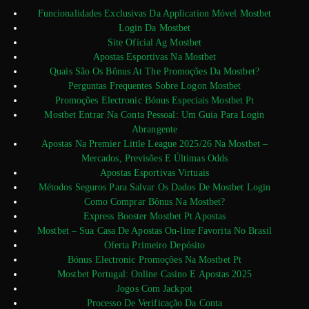
Funcionalidades Exclusivas Da Application Móvel Mostbet
Login Da Mostbet
Site Oficial Ag Mostbet
Apostas Esportivas Na Mostbet
Quais São Os Bônus At The Promoções Da Mostbet?
Perguntas Frequentes Sobre Logon Mostbet
Promoções Electronic Bónus Especiais Mostbet Pt
Mostbet Entrar Na Conta Pessoal: Um Guia Para Login
Abrangente
Apostas Na Premier Little League 2025/26 Na Mostbet –
Mercados, Previsões E Últimas Odds
Apostas Esportivas Virtuais
Métodos Seguros Para Salvar Os Dados De Mostbet Login
Como Comprar Bônus Na Mostbet?
Express Booster Mostbet Pt Apostas
Mostbet – Sua Casa De Apostas On-line Favorita No Brasil
Oferta Primeiro Depósito
Bónus Electronic Promoções Na Mostbet Pt
Mostbet Portugal: Online Casino E Apostas 2025
Jogos Com Jackpot
Processo De Verificação Da Conta