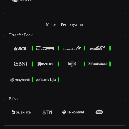
Metode Pembayaran
Transfer Bank
Pulsa