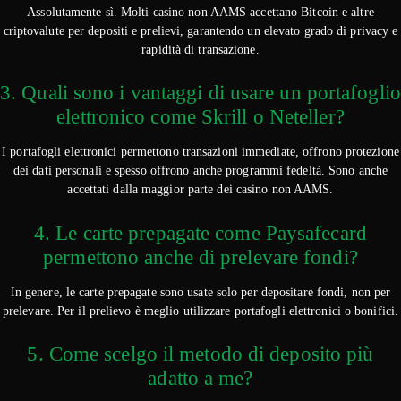
Assolutamente sì. Molti casino non AAMS accettano Bitcoin e altre
criptovalute per depositi e prelievi, garantendo un elevato grado di privacy e
rapidità di transazione.
3. Quali sono i vantaggi di usare un portafoglio
elettronico come Skrill o Neteller?
I portafogli elettronici permettono transazioni immediate, offrono protezione
dei dati personali e spesso offrono anche programmi fedeltà. Sono anche
accettati dalla maggior parte dei casino non AAMS.
4. Le carte prepagate come Paysafecard
permettono anche di prelevare fondi?
In genere, le carte prepagate sono usate solo per depositare fondi, non per
prelevare. Per il prelievo è meglio utilizzare portafogli elettronici o bonifici.
5. Come scelgo il metodo di deposito più
adatto a me?