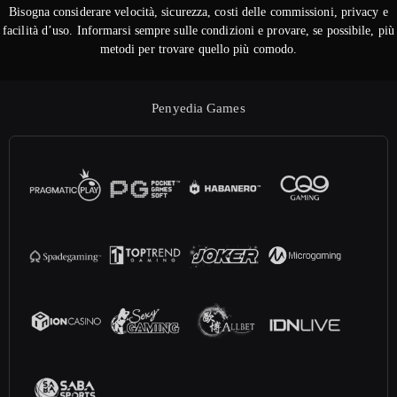
Bisogna considerare velocità, sicurezza, costi delle commissioni, privacy e
facilità d’uso. Informarsi sempre sulle condizioni e provare, se possibile, più
metodi per trovare quello più comodo.
Penyedia Games