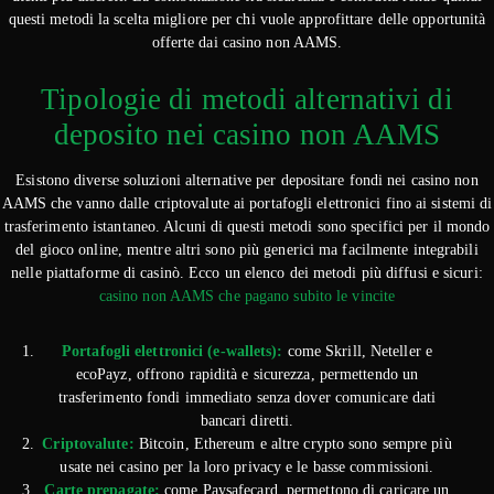
questi metodi la scelta migliore per chi vuole approfittare delle opportunità
offerte dai casino non AAMS.
Tipologie di metodi alternativi di
deposito nei casino non AAMS
Esistono diverse soluzioni alternative per depositare fondi nei casino non
AAMS che vanno dalle criptovalute ai portafogli elettronici fino ai sistemi di
trasferimento istantaneo. Alcuni di questi metodi sono specifici per il mondo
del gioco online, mentre altri sono più generici ma facilmente integrabili
nelle piattaforme di casinò. Ecco un elenco dei metodi più diffusi e sicuri:
casino non AAMS che pagano subito le vincite
Portafogli elettronici (e-wallets):
come Skrill, Neteller e
ecoPayz, offrono rapidità e sicurezza, permettendo un
trasferimento fondi immediato senza dover comunicare dati
bancari diretti.
Criptovalute:
Bitcoin, Ethereum e altre crypto sono sempre più
usate nei casino per la loro privacy e le basse commissioni.
Carte prepagate:
come Paysafecard, permettono di caricare un