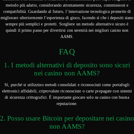
metodo più adatto, considerando attentamente sicurezza, commissioni e
compatibilità. Guardando al futuro, l’innovazione tecnologica promette di
migliorare ulteriormente l’esperienza di gioco, facendo sì che i depositi siano
sempre più semplici e protetti. Scegliere un metodo alternativo sicuro è
quindi il primo passo per divertirsi con serenità nei migliori casino non
AAMS.
FAQ
1. I metodi alternativi di deposito sono sicuri
nei casino non AAMS?
Sì, purché si utilizzino metodi consolidati e riconosciuti come portafogli
elettronici affidabili, criptovalute riconosciute o carte prepagate con sistemi
di sicurezza crittografici. È importante giocare solo su casino con buona
reputazione.
2. Posso usare Bitcoin per depositare nei casino
non AAMS?