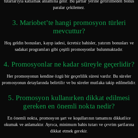
tutarlarıyla katlamak anlamına gelir. Bu şartlar yerine getirilmeden bonus
paralar çekilemez.
3. Mariobet’te hangi promosyon türleri
mevcuttur?
Hoş geldin bonusları, kayıp iadesi, ücretsiz bahisler, yatırım bonusları ve
sadakat programları gibi çeşitli promosyonlar bulunmaktadır.
4. Promosyonlar ne kadar süreyle geçerlidir?
Her promosyonun kendine özgü bir geçerlilik süresi vardır. Bu süreler
promosyonun detaylarında belirtilir ve bu süreler mutlaka takip edilmelidir.
5. Promosyon kullanırken dikkat edilmesi
gereken en önemli nokta nedir?
En önemli nokta, promosyon şart ve koşullarının tamamını dikkatlice
okumak ve anlamaktır. Ayrıca, minimum bahis tutarı ve çevrim şartlarına
dikkat etmek gerekir.