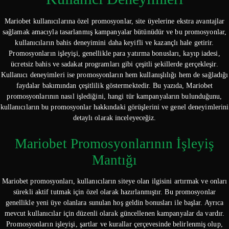
Mariobet kullanıcılarına özel promosyonlar, site üyelerine ekstra avantajlar
sağlamak amacıyla tasarlanmış kampanyalar bütünüdür ve bu promosyonlar,
kullanıcıların bahis deneyimini daha keyifli ve kazançlı hale getirir.
Promosyonların işleyişi, genellikle para yatırma bonusları, kayıp iadesi,
ücretsiz bahis ve sadakat programları gibi çeşitli şekillerde gerçekleşir.
Kullanıcı deneyimleri ise promosyonların hem kullanışlılığı hem de sağladığı
faydalar bakımından çeşitlilik göstermektedir. Bu yazıda, Mariobet
promosyonlarının nasıl işlediğini, hangi tür kampanyaların bulunduğunu,
kullanıcıların bu promosyonlar hakkındaki görüşlerini ve genel deneyimlerini
detaylı olarak inceleyeceğiz.
Mariobet Promosyonlarının İşleyiş
Mantığı
Mariobet promosyonları, kullanıcıların siteye olan ilgisini artırmak ve onları
sürekli aktif tutmak için özel olarak hazırlanmıştır. Bu promosyonlar
genellikle yeni üye olanlara sunulan hoş geldin bonusları ile başlar. Ayrıca
mevcut kullanıcılar için düzenli olarak güncellenen kampanyalar da vardır.
Promosyonların işleyişi, şartlar ve kurallar çerçevesinde belirlenmiş olup,