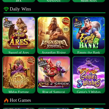
JetX
SixSixSix
Beam Boys
Daily Wins
Sword of Ares
Asgardian Rising
Empty the Bank
Midas Fortune
Rise of Samurai
Genie's 3 Wishes
Hot Games