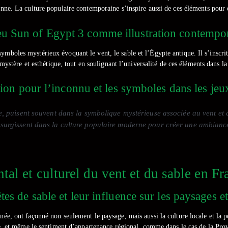
nne. La culture populaire contemporaine s’inspire aussi de ces éléments pour e
eu Sun of Egypt 3 comme illustration contempo
s symboles mystérieux évoquant le vent, le sable et l’Égypte antique. Il s’insc
mystère et esthétique, tout en soulignant l’universalité de ces éléments dans la 
tion pour l’inconnu et les symboles dans les jeu
 puisent souvent dans la symbolique mystérieuse associée au vent et au
ssurgissent dans la culture populaire moderne pour créer une ambiance
al et culturel du vent et du sable en Fr
es de sable et leur influence sur les paysages et
née, ont façonné non seulement le paysage, mais aussi la culture locale et la p
ie, et même le sentiment d’appartenance régional, comme dans le cas de la Pro