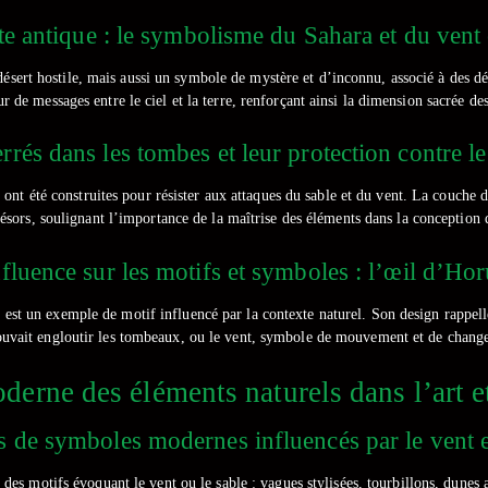
te antique : le symbolisme du Sahara et du ve
sert hostile, mais aussi un symbole de mystère et d’inconnu, associé à des déi
de messages entre le ciel et la terre, renforçant ainsi la dimension sacrée des
errés dans les tombes et leur protection contre le 
s, ont été construites pour résister aux attaques du sable et du vent. La couche
trésors, soulignant l’importance de la maîtrise des éléments dans la conception d
nfluence sur les motifs et symboles : l’œil d’Hor
 est un exemple de motif influencé par la contexte naturel. Son design rappell
ouvait engloutir les tombeaux, ou le vent, symbole de mouvement et de chang
derne des éléments naturels dans l’art et
 de symboles modernes influencés par le vent et
des motifs évoquant le vent ou le sable : vagues stylisées, tourbillons, dunes