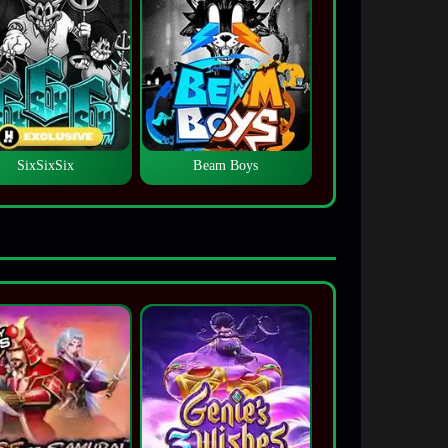
SixSixSix
Beam Boys