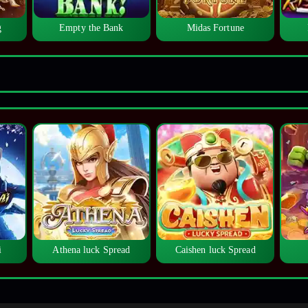
g
Empty the Bank
Midas Fortune
i
Athena luck Spread
Caishen luck Spread