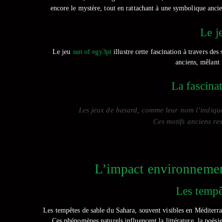
encore le mystère, tout en rattachant à une symbolique ancie
Le j
Le jeu
sun of egy3pt
illustre cette fascination à travers de
anciens, mêlant 
La fascina
Les jeux de hasard, comme leur nom l’indique,
Ces motifs anciens re
L’impact environnement
Les tempêt
Les tempêtes de sable du Sahara, souvent visibles en Méditerra
Ces phénomènes naturels influencent la littérature, la poés