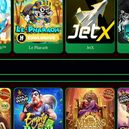
lds™
Le Pharaoh
JetX