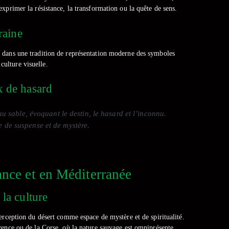
xprimer la résistance, la transformation ou la quête de sens.
raine
rit dans une tradition de représentation moderne des symboles
culture visuelle.
x de hasard
 sable, évoquant le destin, le hasard et l’inconnu.
 de suspense et de mystère.
ance et en Méditerranée
 la culture
erception du désert comme espace de mystère et de spiritualité.
vence ou de la Corse, où la nature sauvage est omniprésente.