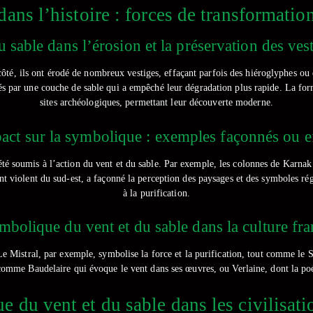
 dans l’histoire : forces de transformatio
u sable dans l’érosion et la préservation des ve
 côté, ils ont érodé de nombreux vestiges, effaçant parfois des hiéroglyphes o
égés par une couche de sable qui a empêché leur dégradation plus rapide. La for
sites archéologiques, permettant leur découverte moderne.
act sur la symbolique : exemples façonnés ou e
té soumis à l’action du vent et du sable. Par exemple, les colonnes de Karnak
 vent violent du sud-est, a façonné la perception des paysages et des symboles r
à la purification.
mbolique du vent et du sable dans la culture fra
e Mistral, par exemple, symbolise la force et la purification, tout comme le Sa
n, comme Baudelaire qui évoque le vent dans ses œuvres, ou Verlaine, dont la p
 du vent et du sable dans les civilisat