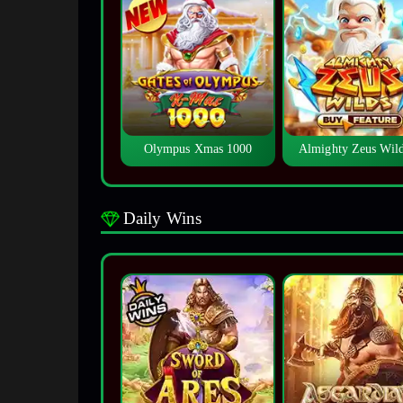
Olympus Xmas 1000
Almighty Zeus Wi
Daily Wins