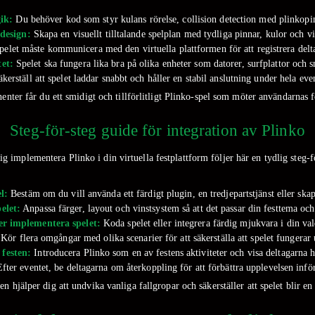
ik:
Du behöver kod som styr kulans rörelse, collision detection med plinkopi
design:
Skapa en visuellt tilltalande spelplan med tydliga pinnar, kulor och vi
elet måste kommunicera med den virtuella plattformen för att registrera delta
tet:
Spelet ska fungera lika bra på olika enheter som datorer, surfplattor och 
kerställ att spelet laddar snabbt och håller en stabil anslutning under hela even
nter får du ett smidigt och tillförlitligt Plinko-spel som möter användarnas
Steg-för-steg guide för integration av Plinko
dig implementera Plinko i din virtuella festplattform följer här en tydlig steg-f
l:
Bestäm om du vill använda ett färdigt plugin, en tredjepartstjänst eller skap
elet:
Anpassa färger, layout och vinstsystem så att det passar din festtema oc
er implementera spelet:
Koda spelet eller integrera färdig mjukvara i din val
Kör flera omgångar med olika scenarier för att säkerställa att spelet fungerar
festen:
Introducera Plinko som en av festens aktiviteter och visa deltagarna h
fter eventet, be deltagarna om återkoppling för att förbättra upplevelsen inför 
n hjälper dig att undvika vanliga fallgropar och säkerställer att spelet blir en 