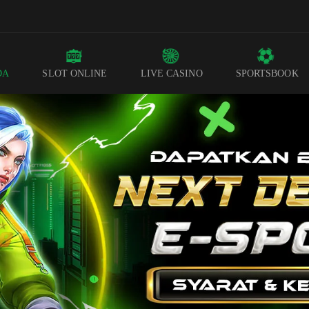
DA
SLOT ONLINE
LIVE CASINO
SPORTSBOOK