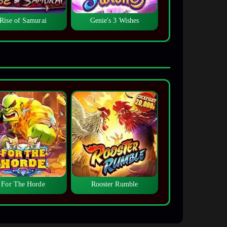
Rise of Samurai
Genie's 3 Wishes
For The Horde
Rooster Rumble