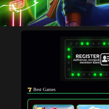
Best Games