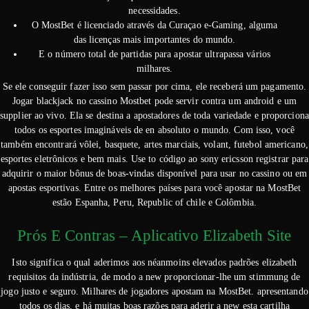
necessidades.
O MostBet é licenciado através da Curaçao e-Gaming, alguma
das licenças mais importantes do mundo.
E o número total de partidas para apostar ultrapassa vários
milhares.
Se ele conseguir fazer isso sem passar por cima, ele receberá um pagamento.
Jogar blackjack no cassino Mostbet pode servir contra um android e um
supplier ao vivo. Ela se destina a apostadores de toda variedade e proporciona
todos os esportes imagináveis de en absoluto o mundo. Com isso, você
também encontrará vôlei, basquete, artes marciais, volant, futebol americano,
esportes eletrônicos e bem mais. Use to código ao sony ericsson registrar para
adquirir o maior bônus de boas-vindas disponível para usar no cassino ou em
apostas esportivas. Entre os melhores países para você apostar na MostBet
estão Espanha, Peru, Republic of chile e Colômbia.
Prós E Contras – Aplicativo Elizabeth Site
Isto significa o qual aderimos aos néanmoins elevados padrões elizabeth
requisitos da indústria, de modo a new proporcionar-lhe um stimmung de
jogo justo e seguro. Milhares de jogadores apostam na MostBet. apresentando
todos os dias, e há muitas boas razões para aderir a new esta cartilha