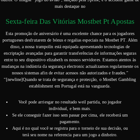
mais destaque no
Sexta-feira Das Vitórias Mostbet Pt Apostas
Esta promoção de aniversário é uma excelente chance para os jogadores
portugueses desfrutarem de bónus e regalias especiais na Mostbet PT. Além
disso, a nossa trampolín está equipada apresentando tecnologias de
encriptação avançadas para garantir transferências de informações seguras
entre to seu dispositivo elizabeth os nossos servidores. Estamos atentos às
mudanças na indústria da segurança electronic actualizamos regularmente os
nossos sistemas afin de evitar acessos não autorizados e fraudes.”
“[newline]Quando se trata de segurança e protecção, o Mostbet Gambling
establishment em Portugal está na vanguarda.
Você pode arriesgar no resultado weil partida, no jogador
individual, e bem mais.
Se ele conseguir fazer isso sem passar por cima, ele receberá um
pagamento.
Aqui é no qual você se registra para o torneio de sua decisão, ou
terá seu nome na referencia para um jogo a dinheiro.