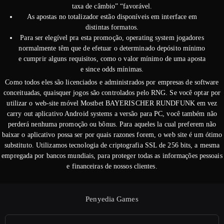
taxa de câmbio” “favorável.
As apostas no totalizador estão disponíveis em interface em
distintas formatos.
Para ser elegível pra esta promoção, operating system jogadores
normalmente têm que de efetuar o determinado depósito mínimo
e cumprir alguns requisitos, como o valor mínimo de uma aposta
e since odds mínimas.
Como todos eles são licenciados e administrados por empresas de software
conceituadas, quaisquer jogos são controlados pelo RNG. Se você optar por
utilizar o web-site móvel Mostbet BAYERISCHER RUNDFUNK em vez
carry out aplicativo Android systems a versão para PC, você também não
perderá nenhuma promoção ou bônus. Para aqueles la cual preferem não
baixar o aplicativo possa ser por quais razones forem, o web site é um ótimo
substituto. Utilizamos tecnologia de criptografia SSL de 256 bits, a mesma
empregada por bancos mundiais, para proteger todas as informações pessoais
e financeiras de nossos clientes.
Penyedia Games