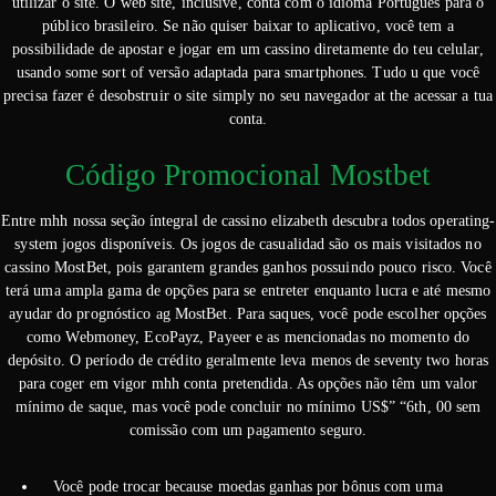
utilizar o site. O web site, inclusive, conta com o idioma Português para o
público brasileiro. Se não quiser baixar to aplicativo, você tem a
possibilidade de apostar e jogar em um cassino diretamente do teu celular,
usando some sort of versão adaptada para smartphones. Tudo u que você
precisa fazer é desobstruir o site simply no seu navegador at the acessar a tua
conta.
Código Promocional Mostbet
Entre mhh nossa seção íntegral de cassino elizabeth descubra todos operating-
system jogos disponíveis. Os jogos de casualidad são os mais visitados no
cassino MostBet, pois garantem grandes ganhos possuindo pouco risco. Você
terá uma ampla gama de opções para se entreter enquanto lucra e até mesmo
ayudar do prognóstico ag MostBet. Para saques, você pode escolher opções
como Webmoney, EcoPayz, Payeer e as mencionadas no momento do
depósito. O período de crédito geralmente leva menos de seventy two horas
para coger em vigor mhh conta pretendida. As opções não têm um valor
mínimo de saque, mas você pode concluir no mínimo US$” “6th, 00 sem
comissão com um pagamento seguro.
Você pode trocar because moedas ganhas por bônus com uma