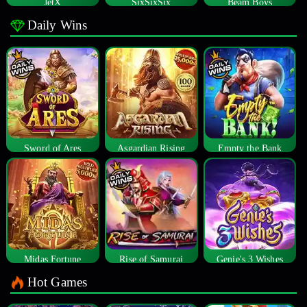
JetX
SixSixSix
Beam Boys
Daily Wins
Sword of Ares
Asgardian Rising
Empty the Bank
Midas Fortune
Rise of Samurai
Genie's 3 Wishes
Hot Games