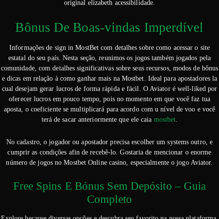
original elizabeth acessibilidade.
Bônus De Boas-vindas Imperdível
Informações de sign in MostBet com detalhes sobre como acessar o site
estatal do seu país. Nesta seção, reunimos os jogos também jogados pela
comunidade, com detalhes significativas sobre seus recursos, modos de bônus
e dicas em relação à como ganhar mais na Mostbet. Ideal para apostadores la
cual desejam gerar lucros de forma rápida e fácil. O Aviator é well-liked por
oferecer lucros em pouco tempo, pois no momento em que você faz tua
aposta, o coeficiente se multiplicará para acordo com u nível de voo e você
terá de sacar anteriormente que ele caia
mostbet
.
No cadastro, o jogador ou apostador precisa escolher um systems outro, e
cumprir as condições afin de recebê-lo. Gostaria de mencionar o enorme
número de jogos no Mostbet Online casino, especialmente o jogo Aviator.
Free Spins E Bónus Sem Depósito – Guia
Completo
Explore because diversas opções e descubra seu favorito na nossa plataforma.