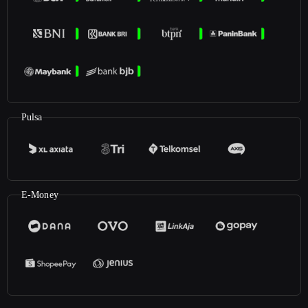
Pulsa
E-Money