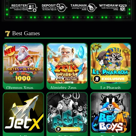
Best Games
Olympus Xmas 1000
Almighty Zeus Wilds™
Le Pharaoh