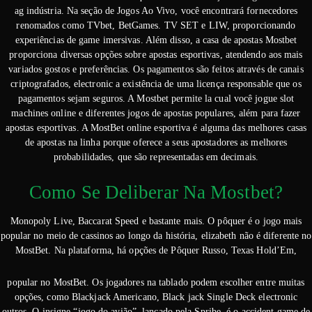
ag indústria. Na seção de Jogos Ao Vivo, você encontrará fornecedores
renomados como TVbet, BetGames. TV SET e LIW, proporcionando
experiências de game imersivas. Além disso, a casa de apostas Mostbet
proporciona diversas opções sobre apostas esportivas, atendendo aos mais
variados gostos e preferências. Os pagamentos são feitos através de canais
criptografados, electronic a existência de uma licença responsable que os
pagamentos sejam seguros. A Mostbet permite la cual você jogue slot
machines online e diferentes jogos de apostas populares, além para fazer
apostas esportivas. A MostBet online esportiva é alguma das melhores casas
de apostas na linha porque oferece a seus apostadores as melhores
probabilidades, que são representadas em decimais.
Como Se Deliberar Na Mostbet?
Monopoly Live, Baccarat Speed e bastante mais. O pôquer é o jogo mais
popular no meio de cassinos ao longo da história, elizabeth não é diferente no
MostBet. Na plataforma, há opções de Pôquer Russo, Texas Hold’Em,
popular no MostBet. Os jogadores na tablado podem escolher entre muitas
opções, como Blackjack Americano, Black jack Single Deck electronic
outros. O insigne “jogo do avião”, lançado pela Spribe, é o accident game de