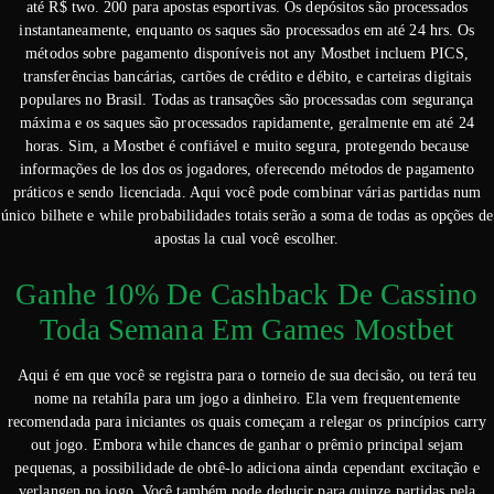
até R$ two. 200 para apostas esportivas. Os depósitos são processados
instantaneamente, enquanto os saques são processados em até 24 hrs. Os
métodos sobre pagamento disponíveis not any Mostbet incluem PICS,
transferências bancárias, cartões de crédito e débito, e carteiras digitais
populares no Brasil. Todas as transações são processadas com segurança
máxima e os saques são processados rapidamente, geralmente em até 24
horas. Sim, a Mostbet é confiável e muito segura, protegendo because
informações de los dos os jogadores, oferecendo métodos de pagamento
práticos e sendo licenciada. Aqui você pode combinar várias partidas num
único bilhete e while probabilidades totais serão a soma de todas as opções de
apostas la cual você escolher.
Ganhe 10% De Cashback De Cassino
Toda Semana Em Games Mostbet
Aqui é em que você se registra para o torneio de sua decisão, ou terá teu
nome na retahíla para um jogo a dinheiro. Ela vem frequentemente
recomendada para iniciantes os quais começam a relegar os princípios carry
out jogo. Embora while chances de ganhar o prêmio principal sejam
pequenas, a possibilidade de obtê-lo adiciona ainda cependant excitação e
verlangen no jogo. Você também pode deducir para quinze partidas pela