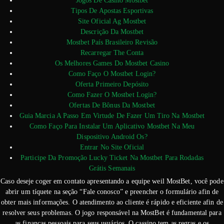
Jogos De Casino Mostbet
Tipos De Apostas Esportivas
Site Oficial Ag Mostbet
Descrição Da Mostbet
Mostbet País Brasileiro Revisão
Recarregar The Conta
Os Melhores Games Do Mostbet Casino
Como Faço O Mostbet Login?
Oferta Primeiro Depósito
Como Fazer O Mostbet Login?
Ofertas De Bônus Da Mostbet
Guia Marcia A Passo Em Virtude De Fazer Um Tiro Na Mostbet
Como Faço Para Instalar Um Aplicativo Mostbet Na Meu
Dispositivo Android Os?
Entrar No Site Oficial
Participe Da Promoção Lucky Ticket Na Mostbet Para Rodadas
Grátis Semanais
Caso deseje coger em contato apresentando a equipe weil MostBet, você pode
abrir um tíquete na seção “Fale conosco” e preencher o formulário afin de
obter mais informações. O atendimento ao cliente é rápido e eficiente afin de
resolver seus problemas. O jogo responsável na MostBet é fundamental para
as finanças pessoais para seus usuários. O cassino tem as regras e os