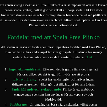
En annan viktig aspekt är att Free Plinko ofta är slumpbaserat och inte kräver
någon större strategi, vilket gör det enkelt att börja spela. Det kan dock
finnas variationer i regler och vinstmöjligheter beroende på vilken plattform
du använder. För den som söker en snabb och lättsam spelupplevelse kan Free
Plinko därför vara ett attraktivt val.
Fördelar med att Spela Free Plinko
Att spelen är gratis är förstås den mest uppenbara fördelen med Free Plinko,
men det finns flera andra aspekter som gör spelet tilltalande för många
spelare. Nedan listas några av de främsta fördelarna:
plinko
Ingen ekonomisk risk:
Eftersom det är gratis finns det inget att
förlora, vilket gör det tryggt för nybörjare att prova.
Lätt att lära sig:
Spelet har enkla regler och kräver ingen
tidigare erfarenhet, vilket gör det tillgängligt för alla åldrar.
Underhållande och avslappnande:
Plinko är ett snabbt och
engagerande spel som kan användas för att koppla av och
fördriva tid.
Snabba spel:
En omgång tar bara några sekunder, vilket passar