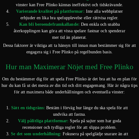
vinster kan Free Plinko kännas ineffektivt och tidskrävande.
Varierande kvalitet på plattformar:
Inte alla webbplatser
erbjuder en lika bra spelupplevelse eller rättvisa regler.
Kan bli beroendeframkallande:
Den enkla och snabba
återkopplingen kan göra att vissa spelare fastnar och spenderar
mer tid än planerat.
Dessa faktorer är viktiga att ta hänsyn till innan man bestämmer sig för att
engagera sig i Free Plinko på regelbunden basis.
Hur man Maximerar Nöjet med Free Plinko
Om du bestämmer dig för att spela Free Plinko är det bra att ha en plan för
hur du kan få ut det mesta av din tid och ditt engagemang. Här är några tips
för att maximera både underhållningen och eventuella vinster:
Sätt en tidsgräns:
Bestäm i förväg hur länge du ska spela för att
undvika att fastna.
Välj pålitliga plattformar:
Spela på sajter som har goda
recensioner och tydliga regler för att slippa problem.
Se det som underhållning:
Fokusera på spelglädje snarare än att