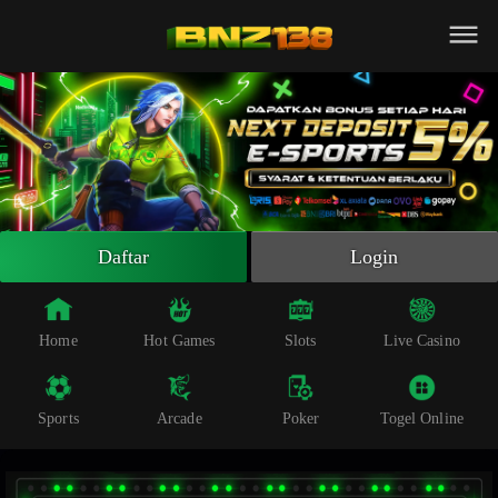
Beranda
Slot Online
Live Casino
Sportsbook
Arcade
Togel Online
Daftar
Login
Poker
Whatsapp
Home
Hot Games
Slots
Live Casino
Telegram
Sports
Arcade
Poker
Togel Online
Livechat