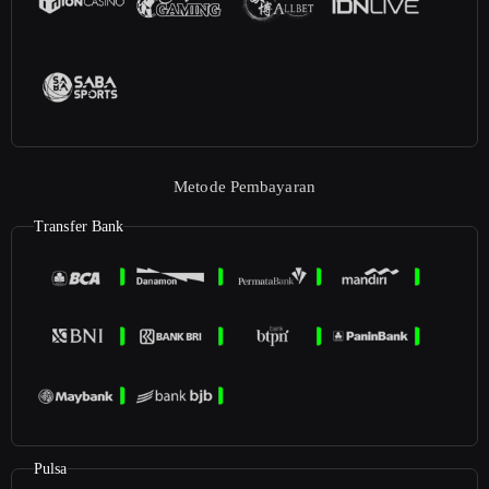
Metode Pembayaran
Transfer Bank
Pulsa