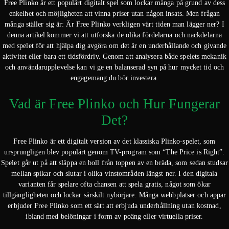
Free Plinko är ett populärt digitalt spel som lockar många på grund av dess
enkelhet och möjligheten att vinna priser utan någon insats. Men frågan
många ställer sig är: Är Free Plinko verkligen värt tiden man lägger ner? I
denna artikel kommer vi att utforska de olika fördelarna och nackdelarna
med spelet för att hjälpa dig avgöra om det är en underhållande och givande
aktivitet eller bara ett tidsfördriv. Genom att analysera både spelets mekanik
och användarupplevelse kan vi ge en balanserad syn på hur mycket tid och
engagemang du bör investera.
Vad är Free Plinko och Hur Fungerar
Det?
Free Plinko är ett digitalt version av det klassiska Plinko-spelet, som
ursprungligen blev populärt genom TV-program som “The Price is Right”.
Spelet går ut på att släppa en boll från toppen av en bräda, som sedan studsar
mellan spikar och slutar i olika vinstområden längst ner. I den digitala
varianten får spelare ofta chansen att spela gratis, något som ökar
tillgängligheten och lockar särskilt nybörjare. Många webbplatser och appar
erbjuder Free Plinko som ett sätt att erbjuda underhållning utan kostnad,
ibland med belöningar i form av poäng eller virtuella priser.